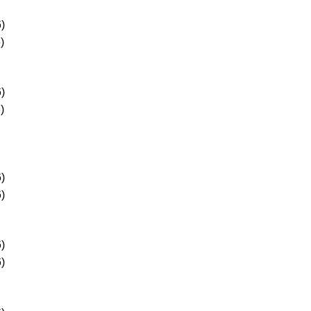
)
)
)
)
)
)
)
)