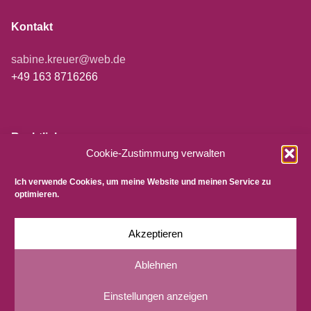
Kontakt
sabine.kreuer@web.de
+49 163 8716266
Rechtliches
Cookie-Zustimmung verwalten
Impressum
Ich verwende Cookies, um meine Website und meinen Service zu
Datenschutzerklärung
optimieren.
AGB
Cookie-Richtlinie
Akzeptieren
Ablehnen
Einstellungen anzeigen
Copyright © 2026 Functional Fitness Krefeld